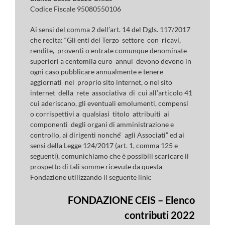
Codice Fiscale 95080550106
Ai sensi del comma 2 dell’art. 14 del Dgls. 117/2017
che recita: “Gli enti del Terzo settore con ricavi,
rendite, proventi o entrate comunque denominate
superiori a centomila euro annui devono devono in
ogni caso pubblicare annualmente e tenere
aggiornati nel proprio sito internet, o nel sito
internet della rete associativa di cui all’articolo 41
cui aderiscano, gli eventuali emolumenti, compensi
o corrispettivi a qualsiasi titolo attribuiti ai
componenti degli organi di amministrazione e
controllo, ai dirigenti nonché’ agli Associati” ed ai
sensi della Legge 124/2017 (art. 1, comma 125 e
seguenti), comunichiamo che è possibili scaricare il
prospetto di tali somme ricevute da questa
Fondazione utilizzando il seguente link:
FONDAZIONE CEIS – Elenco
contributi 2022