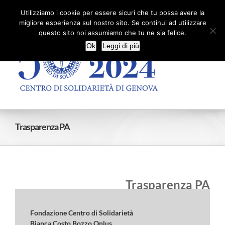
Salta
Facebook
X
YouTube
Utilizziamo i cookie per essere sicuri che tu possa avere la
al
migliore esperienza sul nostro sito. Se continui ad utilizzare
contenuto
questo sito noi assumiamo che tu ne sia felice.
Ok
Leggi di più
Trasparenza PA
Trasparenza PA
Fondazione Centro di Solidarietà
Bianca Costo Bozzo Onlus