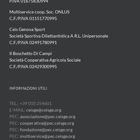
P.IVA 01675830994
Multiservice coop. Soc. ONLUS
C.F./P.IVA 01151770995
Ceis Genova Sport
Società Sportiva Dilettantistica A R.L. Unipersonale
C.F./P.IVA 02491780991
Il Boschetto Di Campi
Società Cooperativa Agricola Sociale
C.F./P.IVA 02429300995
INFORMAZIONI UTILI
TEL.: +39 010 254601
E-MAIL:
ceisge@ceisge.org
PEC:
associazione@pec.ceisge.org
PEC:
cooperativa@pec.ceisge.org
PEC:
fondazione@pec.ceisge.org
PEC:
multiservice@pec.ceisge.org