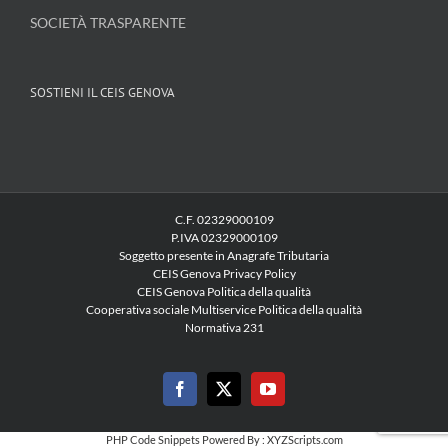
SOCIETÀ TRASPARENTE
SOSTIENI IL CEIS GENOVA
C.F. 02329000109
P.IVA 02329000109
Soggetto presente in Anagrafe Tributaria
CEIS Genova Privacy Policy
CEIS Genova Politica della qualità
Cooperativa sociale Multiservice Politica della qualità
Normativa 231
Facebook
X
YouTube
PHP Code Snippets
Powered By :
XYZScripts.com