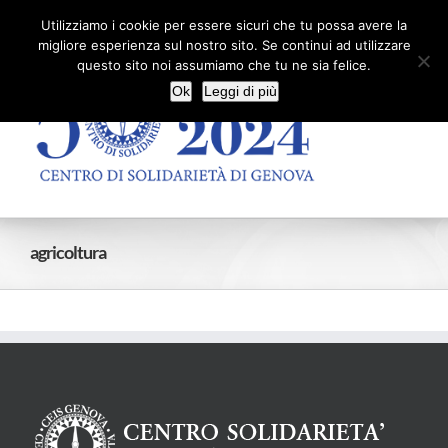
Salta
Facebook
X
YouTube
Utilizziamo i cookie per essere sicuri che tu possa avere la
al
migliore esperienza sul nostro sito. Se continui ad utilizzare
contenuto
questo sito noi assumiamo che tu ne sia felice.
Ok
Leggi di più
agricoltura