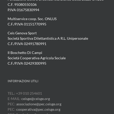
C.F. 95080550106
P.IVA 01675830994
Multiservice coop. Soc. ONLUS
C.F./P.IVA 01151770995
Ceis Genova Sport
Società Sportiva Dilettantistica A R.L. Unipersonale
C.F./P.IVA 02491780991
Il Boschetto Di Campi
Società Cooperativa Agricola Sociale
C.F./P.IVA 02429300995
INFORMAZIONI UTILI
TEL.: +39 010 254601
E-MAIL:
ceisge@ceisge.org
PEC:
associazione@pec.ceisge.org
PEC:
cooperativa@pec.ceisge.org