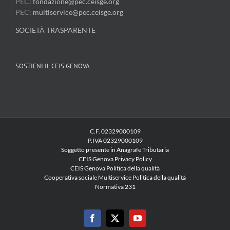
PEC:
fondazione@pec.ceisge.org
PEC:
multiservice@pec.ceisge.org
SOCIETÀ TRASPARENTE
SOSTIENI IL CEIS GENOVA
C.F. 02329000109
P.IVA 02329000109
Soggetto presente in Anagrafe Tributaria
CEIS Genova Privacy Policy
CEIS Genova Politica della qualità
Cooperativa sociale Multiservice Politica della qualità
Normativa 231
Facebook
X
YouTube