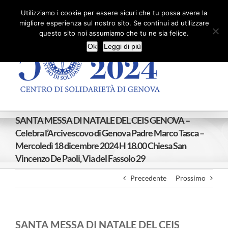
Salta
Facebook
X
YouTube
Utilizziamo i cookie per essere sicuri che tu possa avere la
al
migliore esperienza sul nostro sito. Se continui ad utilizzare
contenuto
questo sito noi assumiamo che tu ne sia felice.
Ok
Leggi di più
SANTA MESSA DI NATALE DEL CEIS GENOVA –
Celebra l’Arcivescovo di Genova Padre Marco Tasca –
Mercoledì 18 dicembre 2024 H 18.00 Chiesa San
Vincenzo De Paoli, Via del Fassolo 29
Precedente
Prossimo
SANTA MESSA DI NATALE DEL CEIS