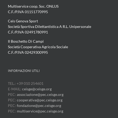
Multiservice coop. Soc. ONLUS
C.F./P.IVA 01151770995
Ceis Genova Sport
Società Sportiva Dilettantistica A R.L. Unipersonale
C.F./P.IVA 02491780991
Il Boschetto Di Campi
Società Cooperativa Agricola Sociale
C.F./P.IVA 02429300995
INFORMAZIONI UTILI
TEL.: +39 010 254601
E-MAIL:
ceisge@ceisge.org
PEC:
associazione@pec.ceisge.org
PEC:
cooperativa@pec.ceisge.org
PEC:
fondazione@pec.ceisge.org
PEC:
multiservice@pec.ceisge.org