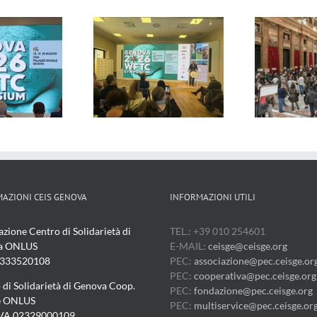
oce di Genova –
Genova 24 –
29/04/2026
29/04/2026
AZIONI CEIS GENOVA
INFORMAZIONI UTILI
azione Centro di Solidarietà di
TEL.: +39 010 254601
a ONLUS
E-MAIL:
ceisge@ceisge.org
3333520108
PEC:
associazione@pec.ceisge.or
PEC:
cooperativa@pec.ceisge.org
 di Solidarietà di Genova Coop.
PEC:
fondazione@pec.ceisge.org
e ONLUS
PEC:
multiservice@pec.ceisge.or
IVA 02329000109