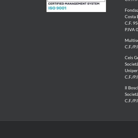
Fondaz
Costa
C.F. 9
P.IVA
Multis
C.F./P
Ceis G
Società
Uniper
C.F./P
Il Bos
Societ
C.F./P