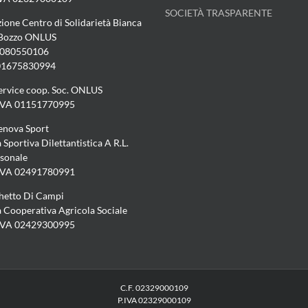
SOCIETÀ TRASPARENTE
ione Centro di Solidarietà Bianca
 Bozzo ONLUS
5080550106
 01675830994
ervice coop. Soc. ONLUS
.IVA 01151770995
enova Sport
 Sportiva Dilettantistica A R.L.
sonale
.IVA 02491780991
chetto Di Campi
à Cooperativa Agricola Sociale
.IVA 02429300995
C.F. 02329000109
P.IVA 02329000109