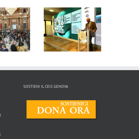
La Repubblica –
Il Cittadino –
06/05/2026
29/04/2026
SOSTIENI IL CEIS GENOVA
g
g