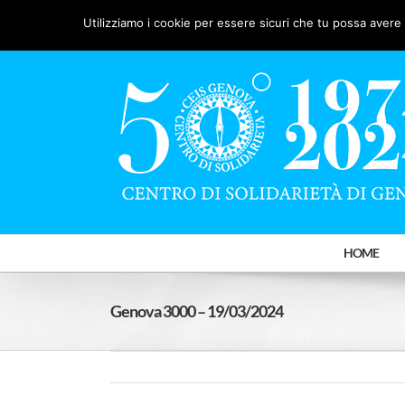
Salta
Facebook
X
YouTube
Utilizziamo i cookie per essere sicuri che tu possa avere 
al
contenuto
HOME
Genova 3000 – 19/03/2024