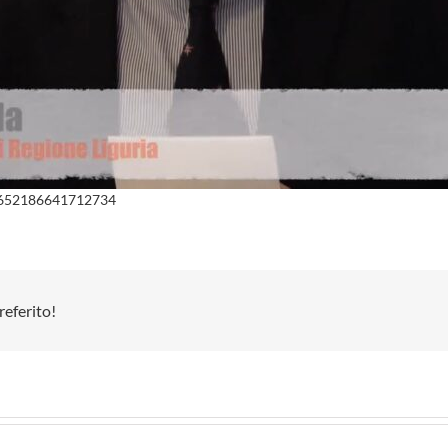
/3652186641712734
referito!