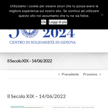
Salta
Facebook
X
YouTube
Utilizziamo i cookie per essere sicuri che tu possa avere la
al
migliore esperienza sul nostro sito. Se continui ad utilizzare
contenuto
questo sito noi assumiamo che tu ne sia felice.
Ok
Leggi di più
Il Secolo XIX – 14/06/2022
Precedente
Prossimo
Il Secolo XIX – 14/06/2022