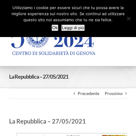
Salta
Facebook
X
YouTube
Utilizziamo i cookie per essere sicuri che tu possa avere la
al
migliore esperienza sul nostro sito. Se continui ad utilizzare
contenuto
questo sito noi assumiamo che tu ne sia felice.
Ok
Leggi di più
La Repubblica – 27/05/2021
Precedente
Prossimo
La Repubblica – 27/05/2021