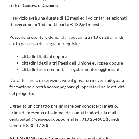
sedi di
Genova e Davagna
.
Il servizio avrà una durata di 12 mesi ed i volontari selezionati
riceveranno un’indennità pari a € 439,50 mensili.
Possono presentare domanda i giovani tra i 18 e i 28 anni di
età in possesso dei seguenti requisiti:
cittadini italiani oppure
cittadini degli altri Paesi dell’Unione europea oppure
cittadini non comunitari regolarmente soggiornanti.
Durante l’anno di servizio civile il giovane riceverà adeguata
formazione e potrà accompagnare gli operatori nelle attività
del progetto.
È gradito un contatto preliminare per conoscerci meglio,
prima di presentare la domanda, contattandoci alla mail
centrostudi@ceisge.org oppure al tel. 010 254601 (lunedì-
venerdi: 8.30-17.30).
ATTENZIONE: quest’anno è cambiata la modalità di