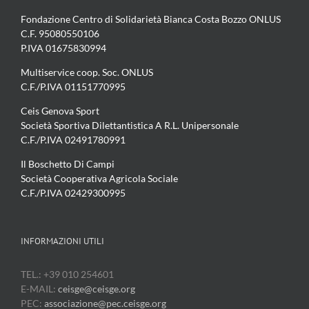
Fondazione Centro di Solidarietà Bianca Costa Bozzo ONLUS
C.F. 95080550106
P.IVA 01675830994
Multiservice coop. Soc. ONLUS
C.F./P.IVA 01151770995
Ceis Genova Sport
Società Sportiva Dilettantistica A R.L. Unipersonale
C.F./P.IVA 02491780991
Il Boschetto Di Campi
Società Cooperativa Agricola Sociale
C.F./P.IVA 02429300995
INFORMAZIONI UTILI
TEL.: +39 010 254601
E-MAIL:
ceisge@ceisge.org
PEC:
associazione@pec.ceisge.org