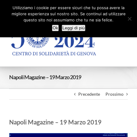
Salta
Facebook
X
YouTube
Utilizziamo i cookie per essere sicuri che tu possa avere la
al
migliore esperienza sul nostro sito. Se continui ad utilizzare
contenuto
questo sito noi assumiamo che tu ne sia felice.
Ok
Leggi di più
Napoli Magazine – 19 Marzo 2019
Precedente
Prossimo
Napoli Magazine – 19 Marzo 2019