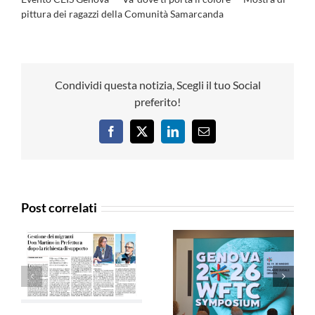
pittura dei ragazzi della Comunità Samarcanda
Condividi questa notizia, Scegli il tuo Social
preferito!
Facebook
X
LinkedIn
Email
Post correlati
Agensir –
La Voce di Genova
29/04/2026
– 29/04/2026