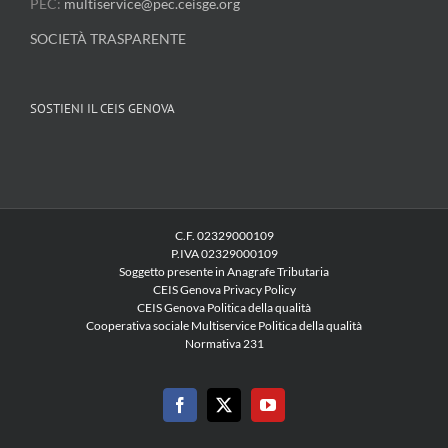
PEC:
multiservice@pec.ceisge.org
SOCIETÀ TRASPARENTE
SOSTIENI IL CEIS GENOVA
C.F. 02329000109
P.IVA 02329000109
Soggetto presente in Anagrafe Tributaria
CEIS Genova Privacy Policy
CEIS Genova Politica della qualità
Cooperativa sociale Multiservice Politica della qualità
Normativa 231
Facebook
X
YouTube