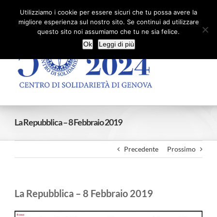
Salta
Facebook
X
YouTube
Utilizziamo i cookie per essere sicuri che tu possa avere la
al
migliore esperienza sul nostro sito. Se continui ad utilizzare
contenuto
questo sito noi assumiamo che tu ne sia felice.
Ok
Leggi di più
La Repubblica – 8 Febbraio 2019
Precedente
Prossimo
La Repubblica – 8 Febbraio 2019