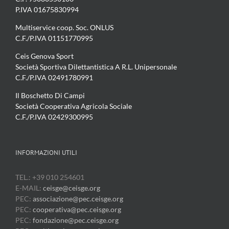
P.IVA 01675830994
Multiservice coop. Soc. ONLUS
C.F./P.IVA 01151770995
Ceis Genova Sport
Società Sportiva Dilettantistica A R.L. Unipersonale
C.F./P.IVA 02491780991
Il Boschetto Di Campi
Società Cooperativa Agricola Sociale
C.F./P.IVA 02429300995
INFORMAZIONI UTILI
TEL.: +39 010 254601
E-MAIL:
ceisge@ceisge.org
PEC:
associazione@pec.ceisge.org
PEC:
cooperativa@pec.ceisge.org
PEC:
fondazione@pec.ceisge.org