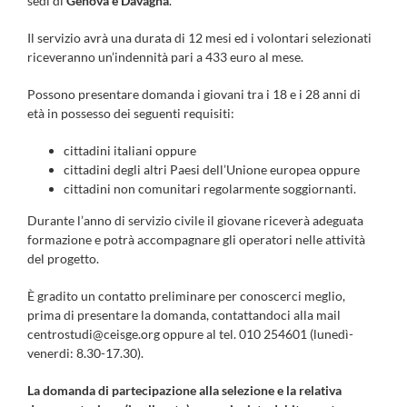
sedi di
Genova e Davagna
.
Il servizio avrà una durata di 12 mesi ed i volontari selezionati
riceveranno un’indennità pari a 433 euro al mese.
Possono presentare domanda i giovani tra i 18 e i 28 anni di
età in possesso dei seguenti requisiti:
cittadini italiani oppure
cittadini degli altri Paesi dell’Unione europea oppure
cittadini non comunitari regolarmente soggiornanti.
Durante l’anno di servizio civile il giovane riceverà adeguata
formazione e potrà accompagnare gli operatori nelle attività
del progetto.
È gradito un contatto preliminare per conoscerci meglio,
prima di presentare la domanda, contattandoci alla mail
centrostudi@ceisge.org oppure al tel. 010 254601 (lunedì-
venerdi: 8.30-17.30).
La domanda di partecipazione alla selezione e la relativa