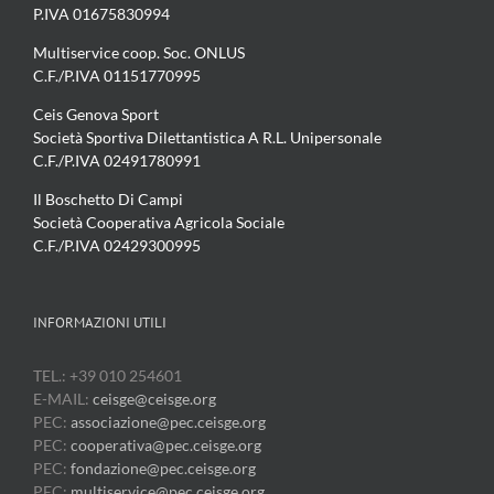
P.IVA 01675830994
Multiservice coop. Soc. ONLUS
C.F./P.IVA 01151770995
Ceis Genova Sport
Società Sportiva Dilettantistica A R.L. Unipersonale
C.F./P.IVA 02491780991
Il Boschetto Di Campi
Società Cooperativa Agricola Sociale
C.F./P.IVA 02429300995
INFORMAZIONI UTILI
TEL.: +39 010 254601
E-MAIL:
ceisge@ceisge.org
PEC:
associazione@pec.ceisge.org
PEC:
cooperativa@pec.ceisge.org
PEC:
fondazione@pec.ceisge.org
PEC:
multiservice@pec.ceisge.org