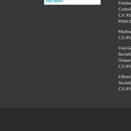
Fondaz
Costa
C.F. 9
P.IVA
Multis
C.F./P
Ceis G
Società
Uniper
C.F./P
Il Bos
Societ
C.F./P