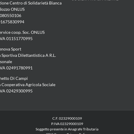
ione Centro di Solidarietà Bianca
 Bozzo ONLUS
5080550106
 01675830994
ervice coop. Soc. ONLUS
.IVA 01151770995
enova Sport
 Sportiva Dilettantistica A R.L.
sonale
.IVA 02491780991
chetto Di Campi
à Cooperativa Agricola Sociale
.IVA 02429300995
C.F. 02329000109
P.IVA 02329000109
Soggetto presente in Anagrafe Tributaria