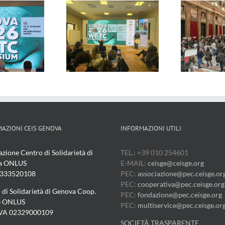
oce di Genova –
Genova 24 –
29/04/2026
29/04/2026
AZIONI CEIS GENOVA
INFORMAZIONI UTILI
azione Centro di Solidarietà di
TEL.: +39 010 254601
a ONLUS
E-MAIL:
ceisge@ceisge.org
3333520108
PEC:
associazione@pec.ceisge.or
PEC:
cooperativa@pec.ceisge.org
 di Solidarietà di Genova Coop.
PEC:
fondazione@pec.ceisge.org
e ONLUS
PEC:
multiservice@pec.ceisge.or
IVA 02329000109
SOCIETÀ TRASPARENTE