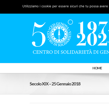
Salta
Facebook
X
YouTube
Utilizziamo i cookie per essere sicuri che tu possa avere 
al
contenuto
HOME
Secolo XIX – 25 Gennaio 2018