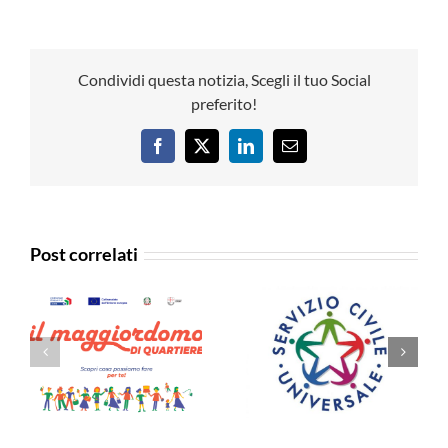
Condividi questa notizia, Scegli il tuo Social
preferito!
Facebook
X
LinkedIn
Email
Post correlati
i
Graduatorie
SYMPOSIUM
li
provvisorie
WFTC GENOVA
,
progetti di Servizio
2026 -La Carta di
a
Civile Universale
Genova 2026
2026