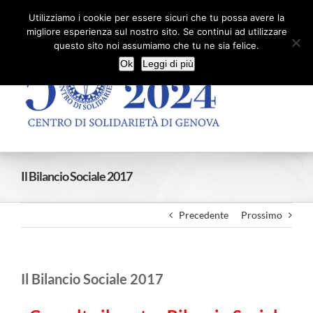
Salta
Facebook
X
YouTube
Utilizziamo i cookie per essere sicuri che tu possa avere la
al
migliore esperienza sul nostro sito. Se continui ad utilizzare
contenuto
questo sito noi assumiamo che tu ne sia felice.
Ok
Leggi di più
Il Bilancio Sociale 2017
Precedente
Prossimo
Il Bilancio Sociale 2017