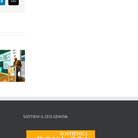
LinkedIn
Email
La Voce d
La Repubblica
Agensir –
Genova 
– 06/05/2026
29/04/2026
29/04/20
SOSTIENI IL CEIS GENOVA