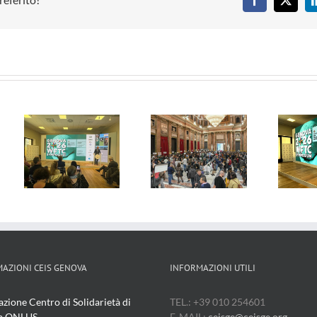
Facebook
X
i
Genova 24 –
Il Cittadino –
29/04/2026
29/04/2026
6
AZIONI CEIS GENOVA
INFORMAZIONI UTILI
azione Centro di Solidarietà di
TEL.: +39 010 254601
a ONLUS
E-MAIL:
ceisge@ceisge.org