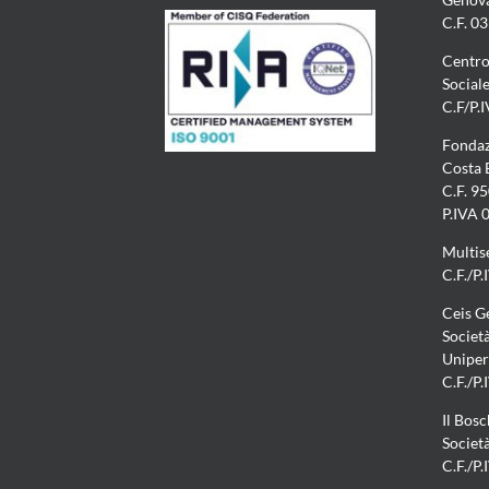
C.F. 0
Centro
Social
C.F/P.
Fondaz
Costa
C.F. 9
P.IVA
Multis
C.F./P
Ceis G
Società
Uniper
C.F./P
Il Bos
Societ
C.F./P