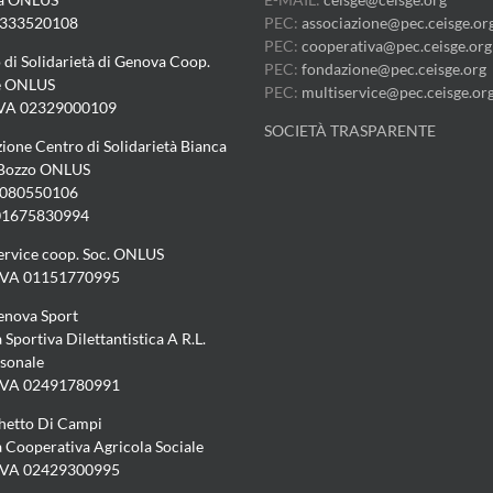
3333520108
PEC:
associazione@pec.ceisge.or
PEC:
cooperativa@pec.ceisge.org
 di Solidarietà di Genova Coop.
PEC:
fondazione@pec.ceisge.org
e ONLUS
PEC:
multiservice@pec.ceisge.or
IVA 02329000109
SOCIETÀ TRASPARENTE
ione Centro di Solidarietà Bianca
 Bozzo ONLUS
5080550106
 01675830994
ervice coop. Soc. ONLUS
.IVA 01151770995
enova Sport
 Sportiva Dilettantistica A R.L.
sonale
.IVA 02491780991
chetto Di Campi
à Cooperativa Agricola Sociale
.IVA 02429300995