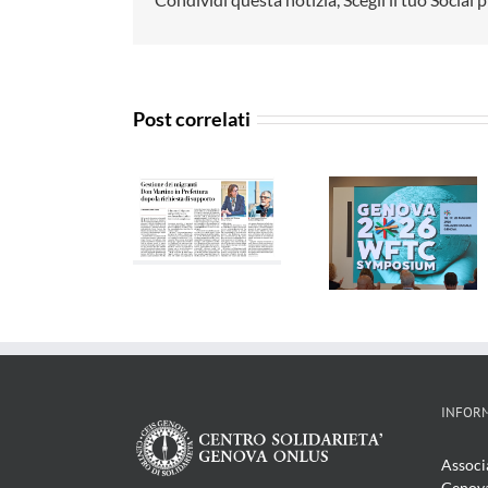
Post correlati
La Voce d
La Repubblica
Agensir –
Genova –
– 06/05/2026
29/04/2026
29/04/202
INFORM
Associ
Genov