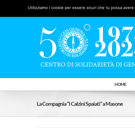
Salta
Facebook
X
YouTube
Utilizziamo i cookie per essere sicuri che tu possa avere 
al
contenuto
HOME
La Compagnia “I Calzini Spaiati” a Masone