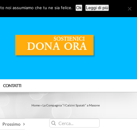
ito noi assumiamo che tu ne sia felice.
Ok
Leggi di più
CONTATTI
Home
»
La Compagnia “I Calzini Spaiati” a Masone
Cerca
Prossimo
per: