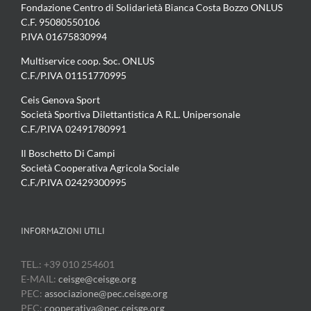
Fondazione Centro di Solidarietà Bianca Costa Bozzo ONLUS
C.F. 95080550106
P.IVA 01675830994
Multiservice coop. Soc. ONLUS
C.F./P.IVA 01151770995
Ceis Genova Sport
Società Sportiva Dilettantistica A R.L. Unipersonale
C.F./P.IVA 02491780991
Il Boschetto Di Campi
Società Cooperativa Agricola Sociale
C.F./P.IVA 02429300995
INFORMAZIONI UTILI
TEL.: +39 010 254601
E-MAIL:
ceisge@ceisge.org
PEC:
associazione@pec.ceisge.org
PEC:
cooperativa@pec.ceisge.org